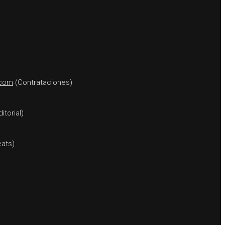
.com
(Contrataciones)
itorial)
ats)